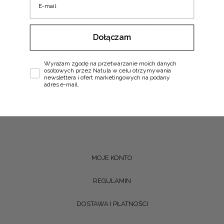
towarzyszem najróżniejszych wypraw. Tworząc nasze
Dżentelmenki, Kultowe i inne modele, kierujemy się prostą
misją: ubrania, nawet te, które przylegają do ciała, nie powinny
Dołączam
ograniczać naszych ruchów. Wiemy, że nawet wełniane spodnie
od garnituru mogą być tak wygodne jak spodnie dresowe! I
przetestowałyśmy to!
Zgoda
Wyrażam zgodę na przetwarzanie moich danych
osobowych przez Natula w celu otrzymywania
newslettera i ofert marketingowych na podany
Czytaj Dalej
adres e-mail.
MOJE KONTO
REGULAMIN
DOSTAWA I PŁATNOŚCI