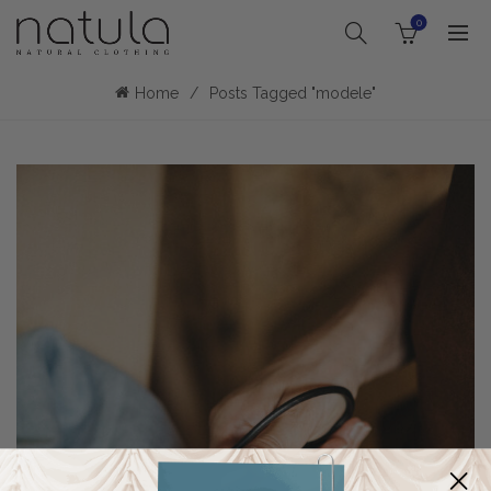
0
Home
Posts Tagged "modele"