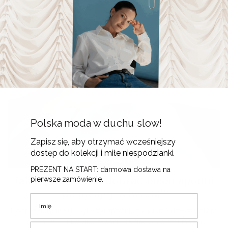
Polska moda w duchu slow!
Zapisz się, aby otrzymać wcześniejszy
dostęp do kolekcji i miłe niespodzianki.
#kompendium
PREZENT NA START: darmowa dostawa na
Jak się mierzyć i dobrać fason spodni
pierwsze zamówienie.
do swojej sylwetki?
Imię
Dobrze dobrane do sylwetki spodnie to najprawdziwszy skarb
w szafie! Są nie tylko esencją wygody, ale i zaufanym
E-mail