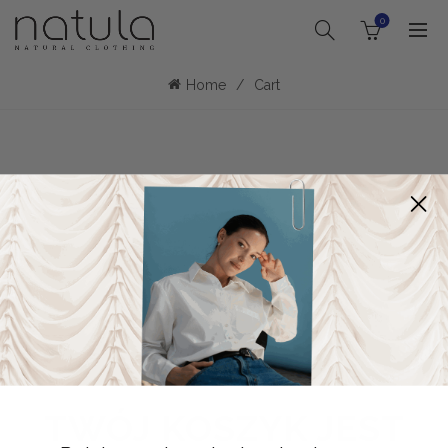
0
Home
Cart
TWÓJ KOSZYK JEST