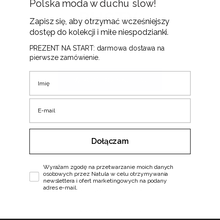
Polska moda w duchu slow!
PUSTY.
Zapisz się, aby otrzymać wcześniejszy
dostęp do kolekcji i miłe niespodzianki.
Aby złożyć zamówienie, wejdź do zakładki "Sklep" i dodaj
PREZENT NA START: darmowa dostawa na
wybrane produkty do koszyka.
pierwsze zamówienie.
Imię
WRÓĆ DO SKLEPU
E-mail
Dołączam
MOJE KONTO
Zgoda
REGULAMIN
Wyrażam zgodę na przetwarzanie moich danych
osobowych przez Natula w celu otrzymywania
newslettera i ofert marketingowych na podany
adres e-mail.
DOSTAWA I PŁATNOŚCI
WYMIANA I ZWROTY