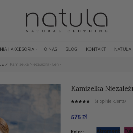
NIA I AKCESORIA
O NAS
BLOG
KONTAKT
NATULA
IE
Kamizelka Niezależna • Len •
Kamizelka Niezależn
(
4
opinie klienta)
575
zł
Alternative:
Atrament
Fuk
Kolor