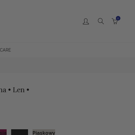
0
 CARE
a • Len •
sja
Czarny
Piaskowy