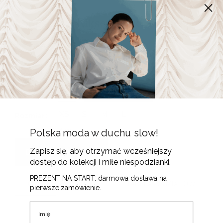
Longsleeve Niksen Paski • Tencel •
(
1
opinia klienta)
265
zł
Alternative:
Ecru
Zgaszony granat
Kolor
XS
S
M
L
Rozmiar
Polska moda w duchu slow!
Wyczyść
Zapisz się, aby otrzymać wcześniejszy
DODAJ DO KOSZYKA
dostęp do kolekcji i miłe niespodzianki.
PREZENT NA START: darmowa dostawa na
OPIS
OPINIE (1)
TABELA WYMIARÓW
pierwsze zamówienie.
Imię