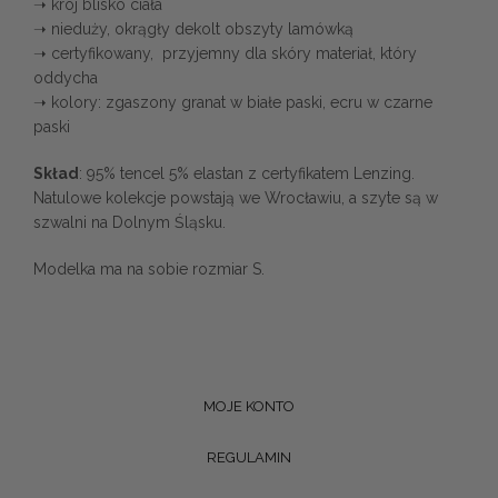
➝ krój blisko ciała
➝ nieduży, okrągły dekolt obszyty lamówką
➝ certyfikowany, przyjemny dla skóry materiał, który
oddycha
➝ kolory: zgaszony granat w białe paski, ecru w czarne
paski
Skład
: 95% tencel 5% elastan z certyfikatem Lenzing.
Natulowe kolekcje powstają we Wrocławiu, a szyte są w
szwalni na Dolnym Śląsku.
Modelka ma na sobie rozmiar S.
MOJE KONTO
REGULAMIN