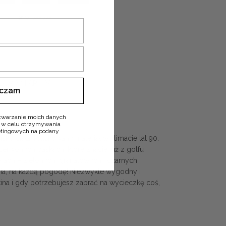
L
Wyczyść
LA WYMIARÓW
ączam
oczych 🍒
twarzanie moich danych
 w celu otrzymywania
ketingowych na podany
isko ciała! Prążkowany materiał w klimacie lat 90.
zerwonych paskach, które znacie już z golfu
orach – zielonych, granatowych i czarnych
nia, na każdą pogodę! Niezwykle wygodny i
 kina i gdy potrzebujesz zabrać na wycieczkę coś,