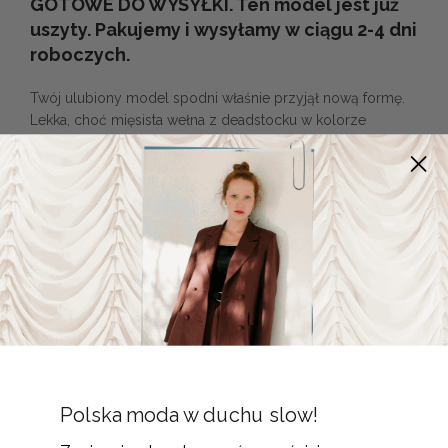
GOTOWE DO WYSYŁKI.
Ten model jest już
uszyty. Pakujemy i wysyłamy w ciągu 2-4 dni
roboczych.
Twój ulubiony model spodni właśnie przyjął nową formę.
Lekka, choć mięsista wełna z deadstocku w kolorze
różowym potrafi zawrócić w głowie. Idealnie sprawdzi się
nie tylko na specjalne okazje, ale i na co dzień, gdy masz
ochotę wskoczyć w coś innego niż jeansy.
Nietypowy odcień różu jest stylowy. Przywołuje na myśl
maliny, które ktoś zmieszał z porządną łyżką jogurtu 😉 Do
kompletu możesz złapać marynarkę Takt w tym samym
kolorze.
Za co je lubimy?
Spodnie Kultowe to natulowy klasyk. Od wielu sezonów
kochamy je za luz w nogawkach i to, jak zastąpiły
przyzwyczajenie do węższych modeli spodni 😉
Polska moda w duchu slow!
Cechy: