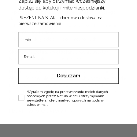
Zapisz się, aby otrzymać wcześniejszy
➝ zapinane na zamek i haftki
dostęp do kolekcji i miłe niespodzianki.
➝ posiadają po bokach delikatne gumki dla lepszego
PREZENT NA START: darmowa dostawa na
dopasowania w talii
pierwsze zamówienie.
➝ luźne, szerokie nogawki zapewniają swobodę ruchu
➝ gramatura: 210 g/m2
Imię
➝ kolory: piękny odcień lodów malinowych
E-mail
Skład: 95% wełna, 5% elastan.
Spodnie uszyte w
kameralnej szwalni na Dolnym Śląsku.
Materiał pozyskaliśmy z zaufanego źródła z drugiego
Dołączam
obiegu.
Stąd też nie ma możliwości ich doszycia – materiał
nie jest ponownie produkowany. Wykorzystujemy belki,
Zgoda
które choć najwyższej jakości, nie znalazły sobie jeszcze
Wyrażam zgodę na przetwarzanie moich danych
osobowych przez Natula w celu otrzymywania
nowego domu.
newslettera i ofert marketingowych na podany
adres e-mail.
Modelka ma na sobie rozmiar S.