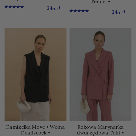
Tencel •
345
zł
345
zł
Kamizelka Move • Wełna
Różowa Marynarka
Deadstock •
dwurzędowa Takt •