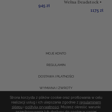
Wełna Deadstock •
945
zł
1175
zł
MOJE KONTO
REGULAMIN
DOSTAWA I PŁATNOŚCI
WYMIANA I ZWROTY
Strona korzysta z plików cookie oraz profilowania w celu
POLITYKA PRYWATNOŚCI
realizacji usług i ich ulepszania zgodnie z
regulaminem
sklepu
i
polityką prywatności
. Możesz określić warunki
KONTAKT
przechowywania lub dostępu do cookie w swojej