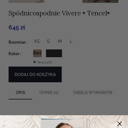
Spódnicospodnie Vivere • Tencel•
645
zł
Alternative:
XS
S
M
L
Rozmiar
Beż
Czarny
Kolor
Wyczyść
DODAJ DO KOSZYKA
OPIS
OPINIE (0)
TABELA WYMIARÓW
GOTOWE DO WYSYŁKI.
Ten model jest już
uszyty. Pakujemy i wysyłamy w ciągu 2-4 dni