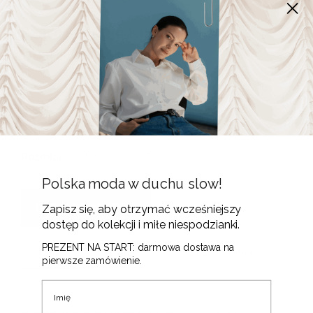
Szare spodnie Kultowe • Wełna
Deadstock •
(
1
opinia klienta)
615
zł
Alternative:
XS
S
M
L
Rozmiar
Polska moda w duchu slow!
DODAJ DO KOSZYKA
Zapisz się, aby otrzymać wcześniejszy
dostęp do kolekcji i miłe niespodzianki.
PREZENT NA START: darmowa dostawa na
OPIS
OPINIE (1)
TABELA WYMIARÓW
pierwsze zamówienie.
Imię