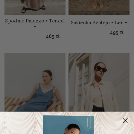
Spodnie Palazzo • Tencel
Sukienka Azulejo • Len •
•
495
zł
465
zł