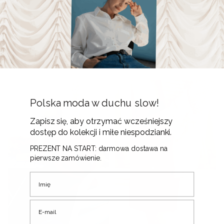
Sukienka Faro • Wiskoza
Koszula Daily • Bawełna
Ecovero •
w paski •
675
zł
495
zł
Polska moda w duchu slow!
Zapisz się, aby otrzymać wcześniejszy
dostęp do kolekcji i miłe niespodzianki.
PREZENT NA START: darmowa dostawa na
pierwsze zamówienie.
Imię
E-mail