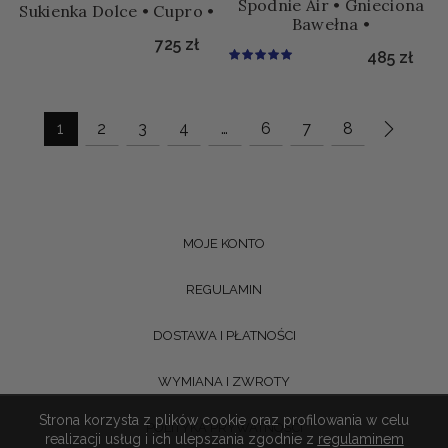
Spodnie Air • Gnieciona
Sukienka Dolce • Cupro •
Bawełna •
725
zł
485
zł
1
2
3
4
…
6
7
8
MOJE KONTO
REGULAMIN
DOSTAWA I PŁATNOŚCI
WYMIANA I ZWROTY
Strona korzysta z plików cookie oraz profilowania w celu
POLITYKA PRYWATNOŚCI
realizacji usług i ich ulepszania zgodnie z
regulaminem