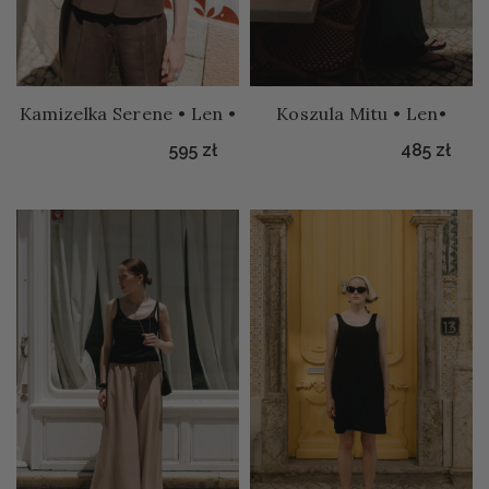
Kamizelka Serene • Len •
Koszula Mitu • Len•
595
zł
485
zł