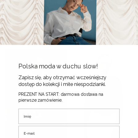
Koszula Pauza • Tencel •
T-shirt Catchy • Tencel •
445
zł
185
zł
Polska moda w duchu slow!
Zapisz się, aby otrzymać wcześniejszy
dostęp do kolekcji i miłe niespodzianki.
PREZENT NA START: darmowa dostawa na
pierwsze zamówienie.
Imię
E-mail