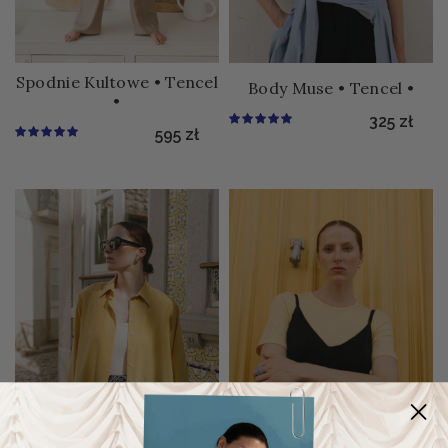
Spodnie Kultowe • Tencel
Body Muse • Tencel •
•
325
zł
595
zł