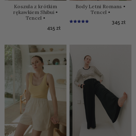
Koszula z krótkim
Body Letni Romans •
rękawkiem Shibui •
Tencel •
Tencel •
345
zł
415
zł