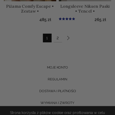
Piżama Comfy Escape •
Longsleeve Niksen Paski
Zestaw •
• Tencel •
485
zł
265
zł
1
2
MOJE KONTO
REGULAMIN
DOSTAWA I PŁATNOŚCI
WYMIANA I ZWROTY
Strona korzysta z plików cookie oraz profilowania w celu
POLITYKA PRYWATNOŚCI