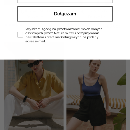
Longsleeve Merci •
Longsleeve Niksen •
Dołączam
Tencel •
Tencel •
235
zł
265
zł
Zgoda
Wyrażam zgodę na przetwarzanie moich danych
osobowych przez Natula w celu otrzymywania
newslettera i ofert marketingowych na podany
adres e-mail.