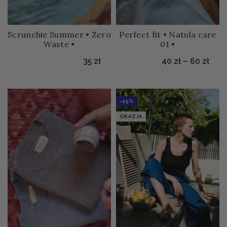
Scrunchie Summer • Zero
Perfect fit • Natula care
Waste •
01 •
Zakr
35
zł
40
zł
–
60
zł
-15%
OKAZJA