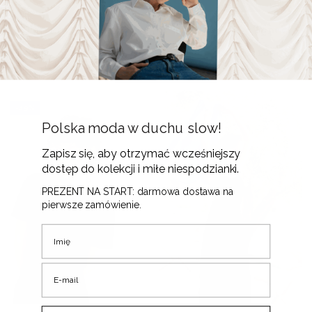
Top Porto • Tencel •
T-shirt Catchy • Tencel •
165
zł
185
zł
-19%
Polska moda w duchu slow!
Zapisz się, aby otrzymać wcześniejszy
dostęp do kolekcji i miłe niespodzianki.
PREZENT NA START: darmowa dostawa na
pierwsze zamówienie.
Imię
E-mail