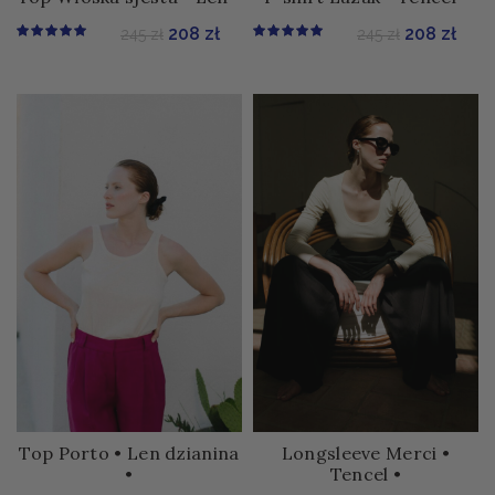
Pierwotna cena wynosiła: 245 zł.
Aktualna cena wynosi: 208 zł.
Pierwotna 
Aktu
208
zł
208
zł
245
zł
245
zł
Top Porto • Len dzianina
Longsleeve Merci •
•
Tencel •