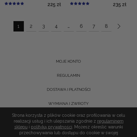
225
zł
235
zł
1
2
3
4
…
6
7
8
MOJE KONTO
REGULAMIN
DOSTAWA I PŁATNOŚCI
WYMIANA I ZWROTY
Strona korzysta z plików cookie oraz profilowania w celu
POLITYKA PRYWATNOŚCI
realizacji usług i ich ulepszania zgodnie z
regulaminem
sklepu
i
polityką prywatności
. Możesz określić warunki
KONTAKT
przechowywania lub dostępu do cookie w swojej