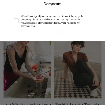
T-shirt Prostolinijny •
Top Ciao • tencel •
Dołączam
Tencel •
195
zł
Zakres cen: od 191 zł do 235 zł
191
zł
–
235
zł
Zgoda
Wyrażam zgodę na przetwarzanie moich danych
osobowych przez Natula w celu otrzymywania
newslettera i ofert marketingowych na podany
adres e-mail.
-15%
-15%
OKAZJA
OKAZJA
Top Włoska sjesta • Len •
T-shirt Luzak • Tencel •