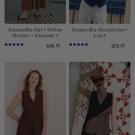
Kamizelka Kiri • Wełna
Kamizelka Niezależna •
Merino + Kaszmir •
Len •
545
zł
575
zł