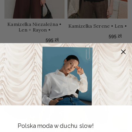
Kamizelka Niezależna •
Kamizelka Serene • Len •
Len + Rayon •
595
zł
595
zł
Polska moda w duchu slow!