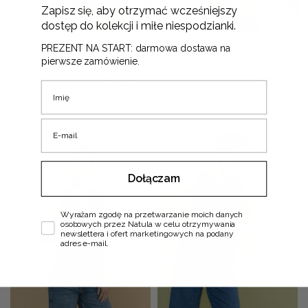
Zapisz się, aby otrzymać wcześniejszy
dostęp do kolekcji i miłe niespodzianki.
Kamizelka Sensowna •
Kamizelka Serene •
PREZENT NA START: darmowa dostawa na
Len + Rayon •
Len+Rayon •
pierwsze zamówienie.
615
zł
615
zł
Imię
E-mail
Dołączam
Zgoda
Wyrażam zgodę na przetwarzanie moich danych
osobowych przez Natula w celu otrzymywania
newslettera i ofert marketingowych na podany
adres e-mail.