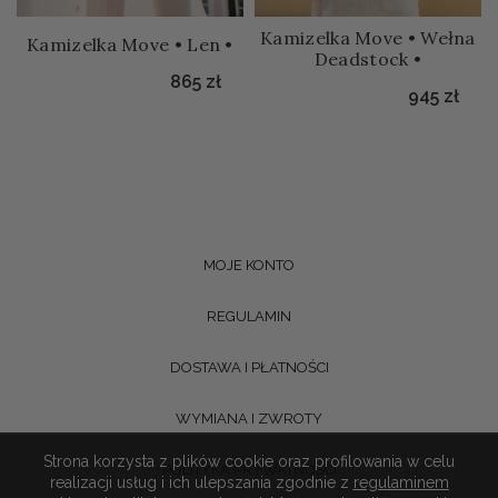
Kamizelka Move • Wełna
Kamizelka Move • Len •
Deadstock •
865
zł
945
zł
MOJE KONTO
REGULAMIN
DOSTAWA I PŁATNOŚCI
WYMIANA I ZWROTY
Strona korzysta z plików cookie oraz profilowania w celu
POLITYKA PRYWATNOŚCI
realizacji usług i ich ulepszania zgodnie z
regulaminem