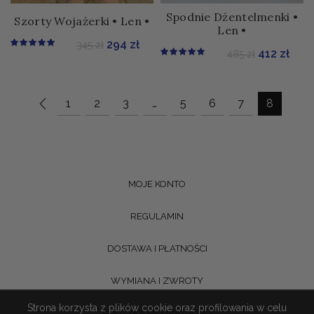
Spodnie Dżentelmenki •
Szorty Wojażerki • Len •
Len •
Pierwotna cena wynosiła: 345 zł.
Aktualna cena wynosi: 294 zł.
294
zł
345
zł
Pierwotna 
Aktu
412
zł
485
zł
1
2
3
…
5
6
7
8
MOJE KONTO
REGULAMIN
DOSTAWA I PŁATNOŚCI
WYMIANA I ZWROTY
Strona korzysta z plików cookie oraz profilowania w celu
POLITYKA PRYWATNOŚCI