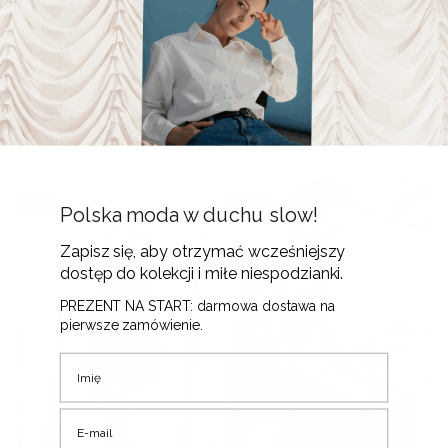
Koszula Flaneur • Len •
Top Felicità • Tencel •
Pierwotna cena wynosiła: 475 zł.
Aktualna cena wynosi: 403 zł.
Pierwotna 
Aktu
403
zł
148
zł
475
zł
175
zł
-15%
-15%
Polska moda w duchu slow!
OKAZJA
OKAZJA
Zapisz się, aby otrzymać wcześniejszy
dostęp do kolekcji i miłe niespodzianki.
PREZENT NA START: darmowa dostawa na
pierwsze zamówienie.
Imię
E-mail