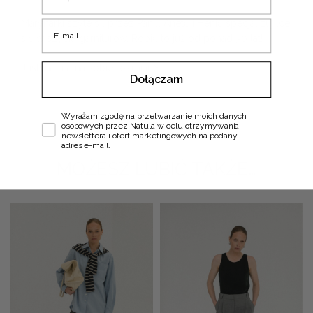
Marynarki szyte są przez Panią Anetę i Henię specjalizujące
E-mail
się w szyciu garniturów. Robią to już od ponad 30 lat!
Justyna ma na sobie rozmiar S.
Dołączam
Zgoda
Wyrażam zgodę na przetwarzanie moich danych
osobowych przez Natula w celu otrzymywania
newslettera i ofert marketingowych na podany
adres e-mail.
MOŻESZ LUBIĆ TAKŻE…