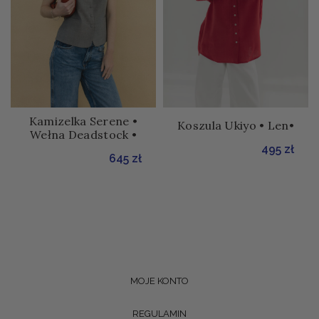
Kamizelka Serene •
Koszula Ukiyo • Len•
Wełna Deadstock •
495
zł
645
zł
MOJE KONTO
REGULAMIN