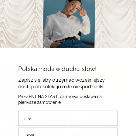
Longsleeve Niksen •
Longsleeve Niksen Paski
Tencel •
• Tencel •
265
zł
265
zł
Polska moda w duchu slow!
Zapisz się, aby otrzymać wcześniejszy
dostęp do kolekcji i miłe niespodzianki.
PREZENT NA START: darmowa dostawa na
pierwsze zamówienie.
Imię
E-mail