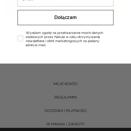
Dołączam
Longsleeve Merci •
T-shirt Catchy • Tencel •
Tencel •
Zgoda
Wyrażam zgodę na przetwarzanie moich danych
185
zł
osobowych przez Natula w celu otrzymywania
235
zł
newslettera i ofert marketingowych na podany
adres e-mail.
MOJE KONTO
REGULAMIN
DOSTAWA I PŁATNOŚCI
WYMIANA I ZWROTY