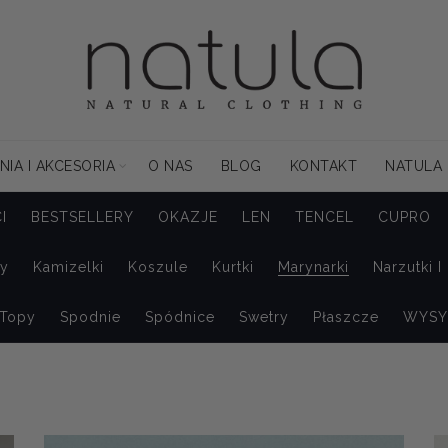
NIA I AKCESORIA
O NAS
BLOG
KONTAKT
NATULA
I
BESTSELLERY
OKAZJE
LEN
TENCEL
CUPRO
zy
Kamizelki
Koszule
Kurtki
Marynarki
Narzutki I
Topy
Spodnie
Spódnice
Swetry
Płaszcze
WYSY