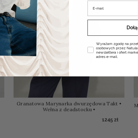
E-mail
Doł
Zgoda
Wyrażam zgodę na prze
osobowych przez Natula
newslettera i ofert mar
adres e-mail.
Granatowa Marynarka dwurzędowa Takt •
M
Wełna z deadstocku •
1245
zł