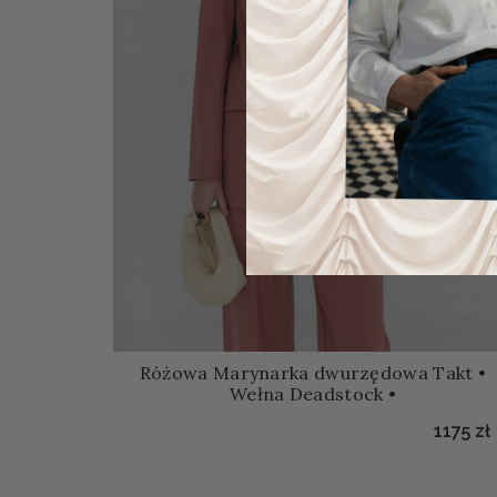
Różowa Marynarka dwurzędowa Takt •
Wełna Deadstock •
1175
zł