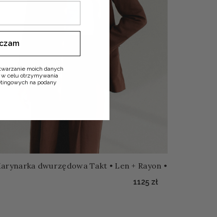
ączam
twarzanie moich danych
 w celu otrzymywania
ketingowych na podany
arynarka dwurzędowa Takt • Len + Rayon •
1125
zł