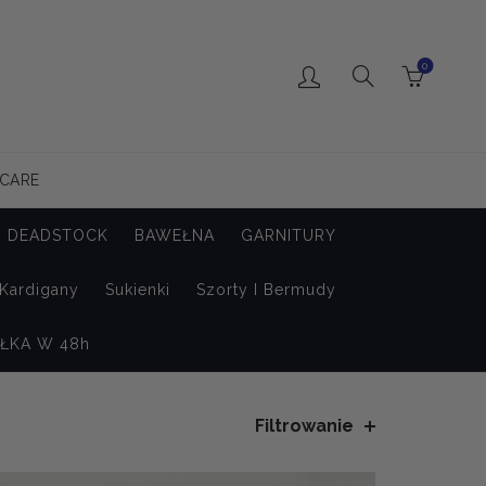
0
 CARE
DEADSTOCK
BAWEŁNA
GARNITURY
 Kardigany
Sukienki
Szorty I Bermudy
ŁKA W 48h
Filtrowanie