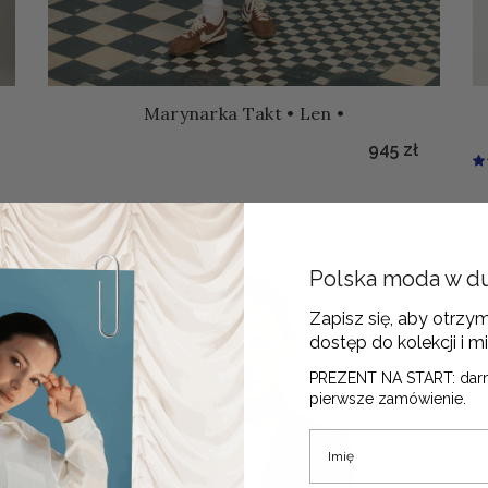
•
Marynarka Takt • Len •
945
zł
Polska moda w d
Zapisz się, aby otrzy
dostęp do kolekcji i mi
PREZENT NA START: dar
pierwsze zamówienie.
Imię