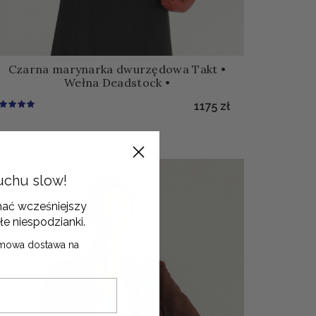
Czarna marynarka dwurzędowa Takt •
Wełna Deadstock •
1175
zł
uchu slow!
mać wcześniejszy
łe niespodzianki.
mowa dostawa na