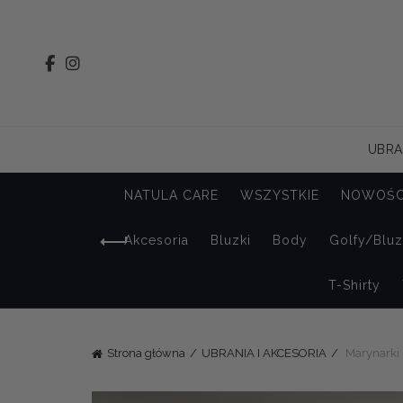
UBRA
NATULA CARE
WSZYSTKIE
NOWOŚC
Akcesoria
Bluzki
Body
Golfy/Blu
T-Shirty
Strona główna
UBRANIA I AKCESORIA
Marynarki