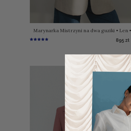
Marynarka Mistrzyni na dwa guziki • Len 
895
zł