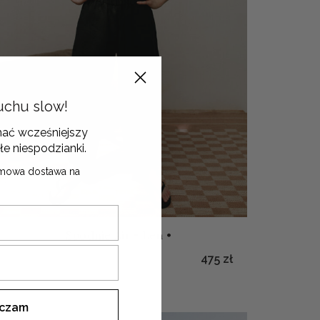
uchu slow!
mać wcześniejszy
łe niespodzianki.
mowa dostawa na
Spodnie Air • Len •
475
zł
ączam