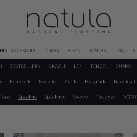
NIA I AKCESORIA
O NAS
BLOG
KONTAKT
NATULA
I
BESTSELLERY
OKAZJE
LEN
TENCEL
CUPRO
zy
Kamizelki
Koszule
Kurtki
Marynarki
Narzutki I
Topy
Spodnie
Spódnice
Swetry
Płaszcze
WYSY