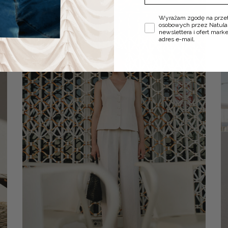
Zgoda
Wyrażam zgodę na prze
osobowych przez Natula
newslettera i ofert mar
adres e-mail.