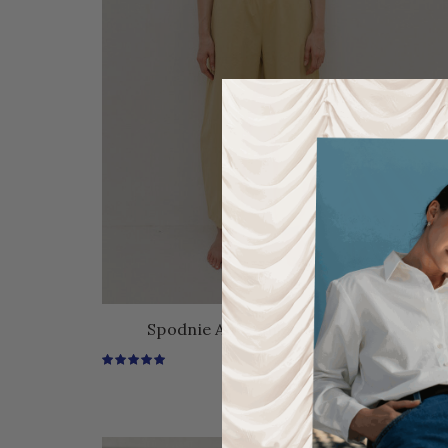
Spodnie Air • Gnieciona Bawełna •
485
zł