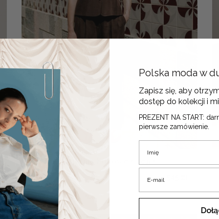
Polska moda w d
Zapisz się, aby otrzy
dostęp do kolekcji i mi
PREZENT NA START: dar
pierwsze zamówienie.
Imię
Spodnie Kultowe • Len •
E-mail
545
zł
Doł