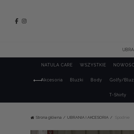
UBRA
NATULA CARE
WSZYSTKIE
NOWOŚC
Akcesoria
Bluzki
Body
Golfy/Blu
T-Shirty
Strona główna
UBRANIA I AKCESORIA
Spodnie