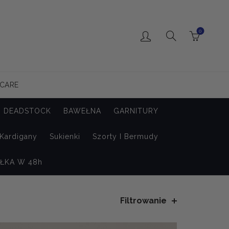
0
 CARE
DEADSTOCK
BAWEŁNA
GARNITURY
 Kardigany
Sukienki
Szorty I Bermudy
ŁKA W 48h
Filtrowanie