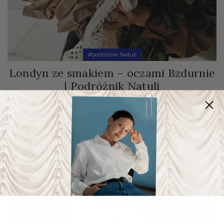
#podróżnik Natuli
Londyn ze smakiem – oczami Bzdurnie
| Podróżnik Natuli
Dziś w naszym cyklu podróżniczym odkryjemy Londyn, po
którym oprowadzi nas Magda @bzdurnie. Wyostrzajcie zmysły,
bo ten przewodnik to zdecydowanie NIE-zwykłe okruszki, a
soczyste polecenia. Spójrzcie na Londyn oczami Magdy! ♡
Czytaj Dalej