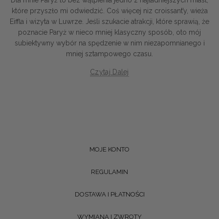
Dla mnie Paryż to bez wątpienia jedno z najładniejszych miast,
które przyszło mi odwiedzić. Coś więcej niz croissant’y, wieża
Eiffla i wizyta w Luwrze. Jeśli szukacie atrakcji, które sprawią, że
poznacie Paryż w nieco mniej klasyczny sposób, oto mój
subiektywny wybór na spędzenie w nim niezapomnianego i
mniej sztampowego czasu.
Czytaj Dalej
MOJE KONTO
REGULAMIN
DOSTAWA I PŁATNOŚCI
WYMIANA I ZWROTY