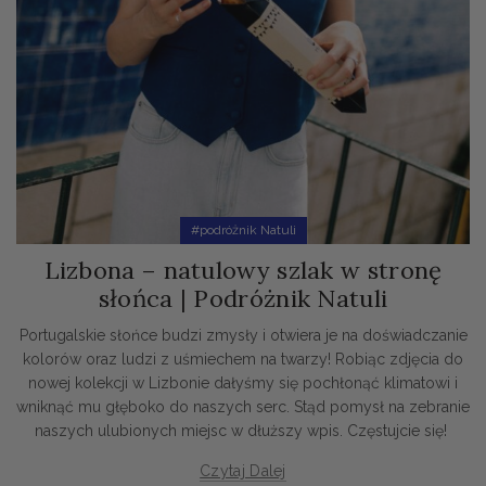
#podróżnik Natuli
Lizbona – natulowy szlak w stronę
słońca | Podróżnik Natuli
Portugalskie słońce budzi zmysły i otwiera je na doświadczanie
kolorów oraz ludzi z uśmiechem na twarzy! Robiąc zdjęcia do
nowej kolekcji w Lizbonie dałyśmy się pochłonąć klimatowi i
wniknąć mu głęboko do naszych serc. Stąd pomysł na zebranie
naszych ulubionych miejsc w dłuższy wpis. Częstujcie się!
Czytaj Dalej