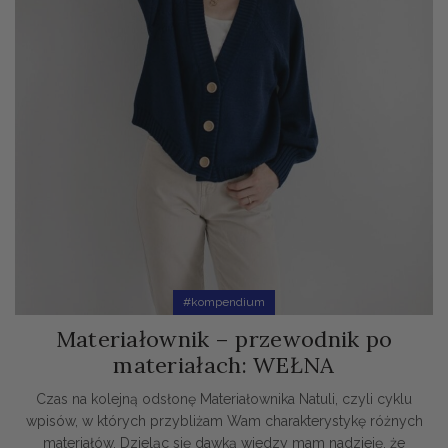
#kompendium
Materiałownik – przewodnik po
materiałach: WEŁNA
Czas na kolejną odsłonę Materiałownika Natuli, czyli cyklu
wpisów, w których przybliżam Wam charakterystykę różnych
materiałów. Dzieląc się dawką wiedzy mam nadzieję, że