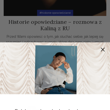
#historie opowiedziane
Historie opowiedziane – rozmowa z
Kaliną z RU
Przed Wami opowieść o tym, jak słuchać siebie, jak lepiej się
rozumieć i odczytywać sygnały, które dają nam ciało i umysł.
Tym razem rozmawiam z Kaliną, która stworzyła wyjątkową
przestrzeń – RU RITUALS
Czytaj Dalej