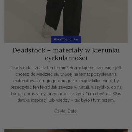
#kompendium
Deadstock – materiały w kierunku
cyrkularności
Deadstock – znasz ten termin? Brzmi tajemniczo, więc jeśli
chcesz dowiedzieć się więcej na temat pozyskiwania
materiałów z drugiego obiegu, to znajdź kilka minut, by
przeczytać ten tekst! Jak zawsze w Natuli, wszystko, co na
blogu poruszamy, przychodzi „z życia” i ma być dla Was
dawką inspiracji lub wiedzy – tak było i tym razem.
Czytaj Dalej