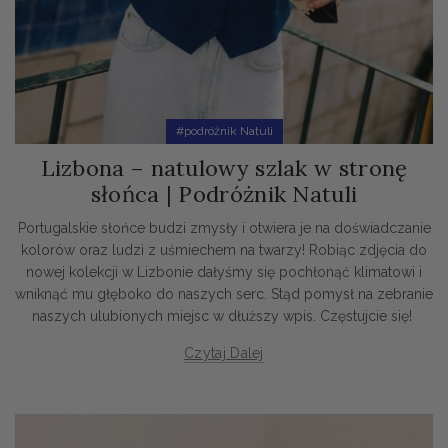
#podróżnik Natuli
Lizbona – natulowy szlak w stronę
słońca | Podróżnik Natuli
Portugalskie słońce budzi zmysły i otwiera je na doświadczanie
kolorów oraz ludzi z uśmiechem na twarzy! Robiąc zdjęcia do
nowej kolekcji w Lizbonie dałyśmy się pochłonąć klimatowi i
wniknąć mu głęboko do naszych serc. Stąd pomysł na zebranie
naszych ulubionych miejsc w dłuższy wpis. Częstujcie się!
Czytaj Dalej