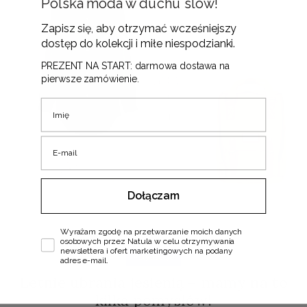
Polska moda w duchu slow!
Zapisz się, aby otrzymać wcześniejszy
dostęp do kolekcji i miłe niespodzianki.
PREZENT NA START: darmowa dostawa na
pierwsze zamówienie.
Imię
E-mail
Dołączam
Zgoda
Wyrażam zgodę na przetwarzanie moich danych
osobowych przez Natula w celu otrzymywania
newslettera i ofert marketingowych na podany
#stylizacje
adres e-mail.
Letnie ubrania jesienią – mamy na to
kilka pomysłów!