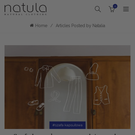
0
Home
Articles Posted by Natalia
#szafa kapsułowa