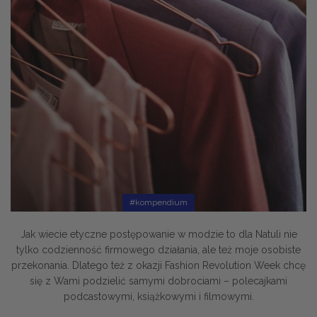
#kompendium
Jak wiecie etyczne postępowanie w modzie to dla Natuli nie
tylko codzienność firmowego działania, ale też moje osobiste
przekonania. Dlatego też z okazji Fashion Revolution Week chcę
się z Wami podzielić samymi dobrociami – polecajkami
podcastowymi, książkowymi i filmowymi.