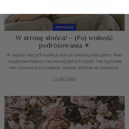
#kampanie
W stronę słońca! – (Po) wolność
podróżowania ☀
W sesjach naszych kolekcji zawsze chętnie pokazujemy Wam
wyjątkowe miejsca i nie inaczej jest tym razem. Hel zgotował
nam słoneczne przywitanie, camper dzielnie się sprawdził…
Czytaj Dalej