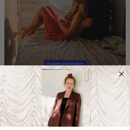
#historie opowiedziane
Historie opowiedziane – Spotkanie z
Dianą i Marcinem – Lositalianos.
Zdjęcia Diany i Marcina od razu rozpoznam! Kolorystyka, klimat,
sposób ujęcia perspektywy – zachwycam się różnymi
zakątkami świata podróżując wraz z nimi po instagramowych
kadrach. A dziś rozmawiamy o...
Czytaj Dalej