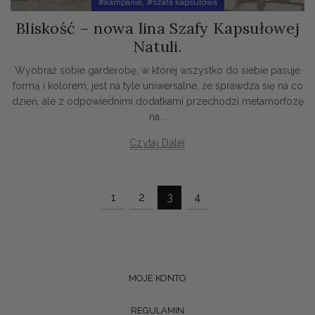
,
#kampanie
#szafa kapsułowa
Bliskość – nowa lina Szafy Kapsułowej
Natuli.
Wyobraź sobie garderobę, w której wszystko do siebie pasuje
formą i kolorem, jest na tyle uniwersalne, że sprawdza się na co
dzień, ale z odpowiednimi dodatkami przechodzi metamorfozę
na...
Czytaj Dalej
1
2
3
4
MOJE KONTO
REGULAMIN